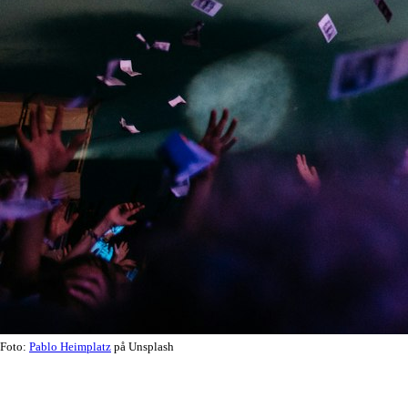
Foto:
Pablo Heimplatz
på Unsplash