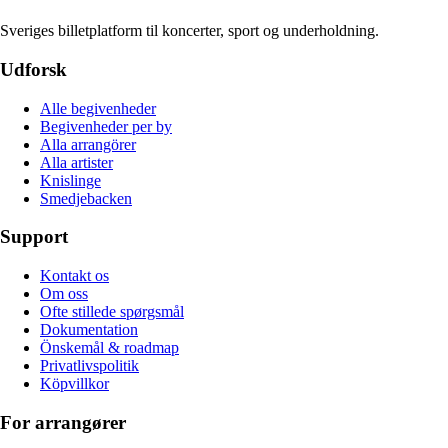
Sveriges billetplatform til koncerter, sport og underholdning.
Udforsk
Alle begivenheder
Begivenheder per by
Alla arrangörer
Alla artister
Knislinge
Smedjebacken
Support
Kontakt os
Om oss
Ofte stillede spørgsmål
Dokumentation
Önskemål & roadmap
Privatlivspolitik
Köpvillkor
For arrangører