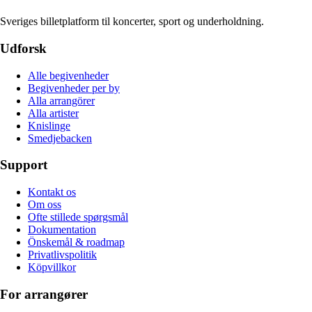
Sveriges billetplatform til koncerter, sport og underholdning.
Udforsk
Alle begivenheder
Begivenheder per by
Alla arrangörer
Alla artister
Knislinge
Smedjebacken
Support
Kontakt os
Om oss
Ofte stillede spørgsmål
Dokumentation
Önskemål & roadmap
Privatlivspolitik
Köpvillkor
For arrangører