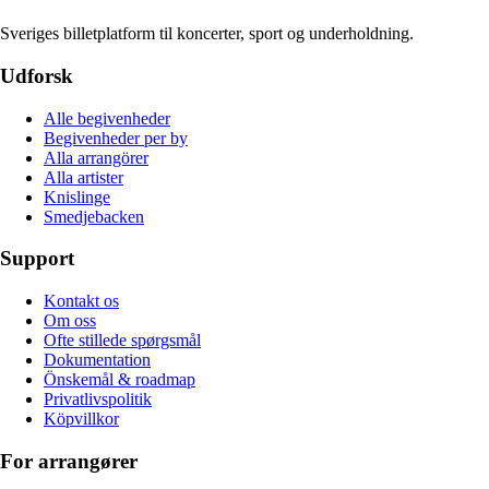
Sveriges billetplatform til koncerter, sport og underholdning.
Udforsk
Alle begivenheder
Begivenheder per by
Alla arrangörer
Alla artister
Knislinge
Smedjebacken
Support
Kontakt os
Om oss
Ofte stillede spørgsmål
Dokumentation
Önskemål & roadmap
Privatlivspolitik
Köpvillkor
For arrangører