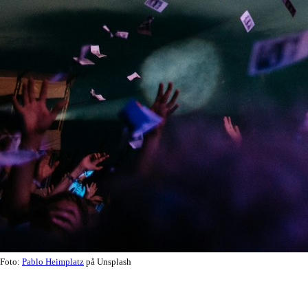
Foto:
Pablo Heimplatz
på Unsplash