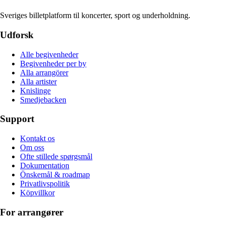
Sveriges billetplatform til koncerter, sport og underholdning.
Udforsk
Alle begivenheder
Begivenheder per by
Alla arrangörer
Alla artister
Knislinge
Smedjebacken
Support
Kontakt os
Om oss
Ofte stillede spørgsmål
Dokumentation
Önskemål & roadmap
Privatlivspolitik
Köpvillkor
For arrangører