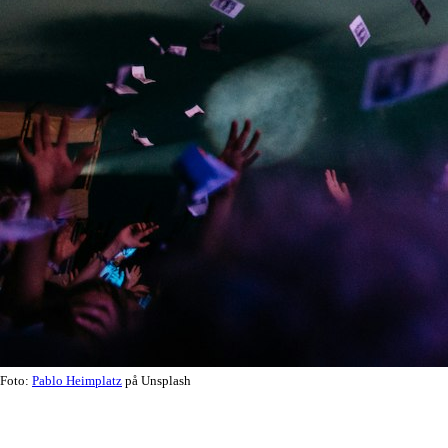
Foto:
Pablo Heimplatz
på Unsplash