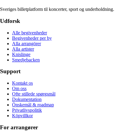
Sveriges billetplatform til koncerter, sport og underholdning.
Udforsk
Alle begivenheder
Begivenheder per by
Alla arrangörer
Alla artister
Knislinge
Smedjebacken
Support
Kontakt os
Om oss
Ofte stillede spørgsmål
Dokumentation
Önskemål & roadmap
Privatlivspolitik
Köpvillkor
For arrangører