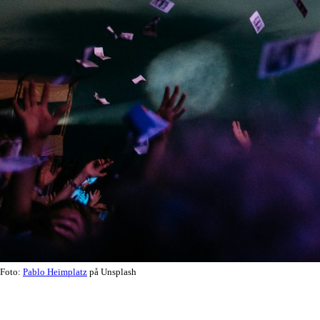
Foto:
Pablo Heimplatz
på Unsplash