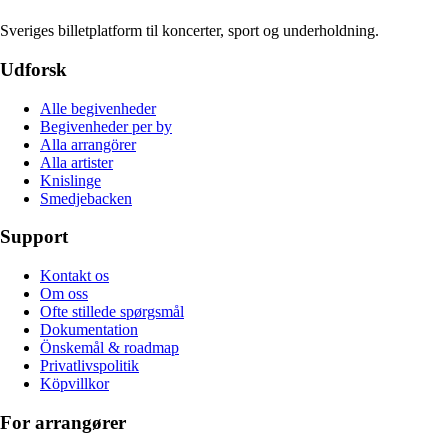
Sveriges billetplatform til koncerter, sport og underholdning.
Udforsk
Alle begivenheder
Begivenheder per by
Alla arrangörer
Alla artister
Knislinge
Smedjebacken
Support
Kontakt os
Om oss
Ofte stillede spørgsmål
Dokumentation
Önskemål & roadmap
Privatlivspolitik
Köpvillkor
For arrangører