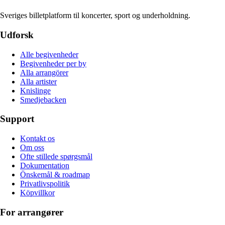
Sveriges billetplatform til koncerter, sport og underholdning.
Udforsk
Alle begivenheder
Begivenheder per by
Alla arrangörer
Alla artister
Knislinge
Smedjebacken
Support
Kontakt os
Om oss
Ofte stillede spørgsmål
Dokumentation
Önskemål & roadmap
Privatlivspolitik
Köpvillkor
For arrangører