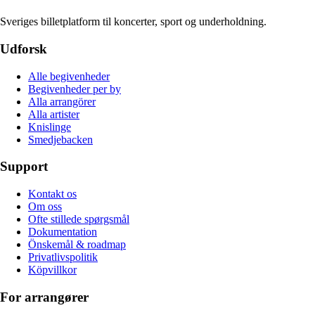
Sveriges billetplatform til koncerter, sport og underholdning.
Udforsk
Alle begivenheder
Begivenheder per by
Alla arrangörer
Alla artister
Knislinge
Smedjebacken
Support
Kontakt os
Om oss
Ofte stillede spørgsmål
Dokumentation
Önskemål & roadmap
Privatlivspolitik
Köpvillkor
For arrangører