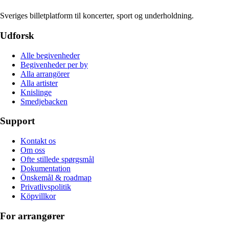
Sveriges billetplatform til koncerter, sport og underholdning.
Udforsk
Alle begivenheder
Begivenheder per by
Alla arrangörer
Alla artister
Knislinge
Smedjebacken
Support
Kontakt os
Om oss
Ofte stillede spørgsmål
Dokumentation
Önskemål & roadmap
Privatlivspolitik
Köpvillkor
For arrangører