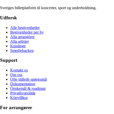
Sveriges billetplatform til koncerter, sport og underholdning.
Udforsk
Alle begivenheder
Begivenheder per by
Alla arrangörer
Alla artister
Knislinge
Smedjebacken
Support
Kontakt os
Om oss
Ofte stillede spørgsmål
Dokumentation
Önskemål & roadmap
Privatlivspolitik
Köpvillkor
For arrangører