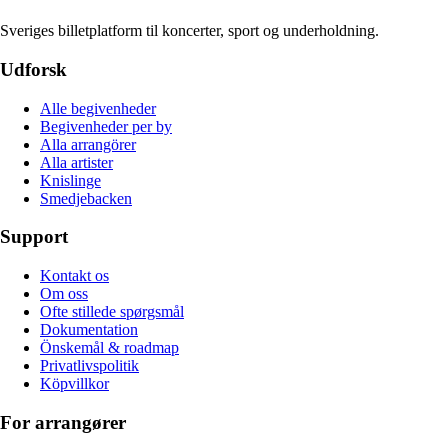
Sveriges billetplatform til koncerter, sport og underholdning.
Udforsk
Alle begivenheder
Begivenheder per by
Alla arrangörer
Alla artister
Knislinge
Smedjebacken
Support
Kontakt os
Om oss
Ofte stillede spørgsmål
Dokumentation
Önskemål & roadmap
Privatlivspolitik
Köpvillkor
For arrangører