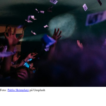
Foto:
Pablo Heimplatz
på Unsplash