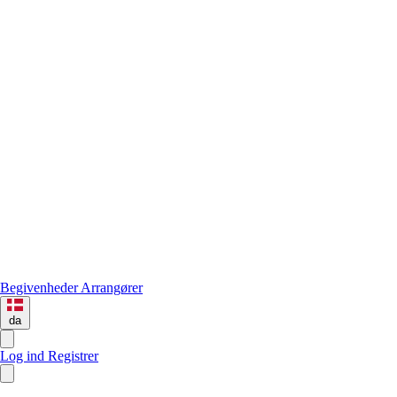
Begivenheder
Arrangører
da
Log ind
Registrer