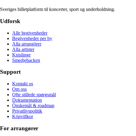
Sveriges billetplatform til koncerter, sport og underholdning.
Udforsk
Alle begivenheder
Begivenheder per by
Alla arrangörer
Alla artister
Knislinge
Smedjebacken
Support
Kontakt os
Om oss
Ofte stillede spørgsmål
Dokumentation
Önskemål & roadmap
Privatlivspolitik
Köpvillkor
For arrangører