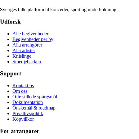
Sveriges billetplatform til koncerter, sport og underholdning.
Udforsk
Alle begivenheder
Begivenheder per by
Alla arrangörer
Alla artister
Knislinge
Smedjebacken
Support
Kontakt os
Om oss
Ofte stillede spørgsmål
Dokumentation
Önskemål & roadmap
Privatlivspolitik
Köpvillkor
For arrangører