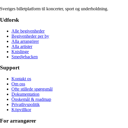
Sveriges billetplatform til koncerter, sport og underholdning.
Udforsk
Alle begivenheder
Begivenheder per by
Alla arrangörer
Alla artister
Knislinge
Smedjebacken
Support
Kontakt os
Om oss
Ofte stillede spørgsmål
Dokumentation
Önskemål & roadmap
Privatlivspolitik
Köpvillkor
For arrangører