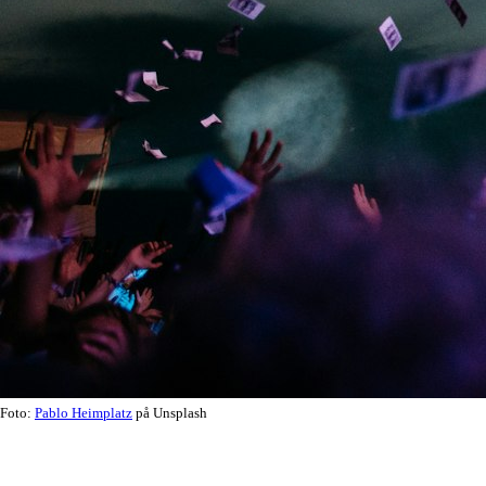
Foto:
Pablo Heimplatz
på Unsplash