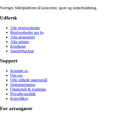
Sveriges billetplatform til koncerter, sport og underholdning.
Udforsk
Alle begivenheder
Begivenheder per by
Alla arrangörer
Alla artister
Knislinge
Smedjebacken
Support
Kontakt os
Om oss
Ofte stillede spørgsmål
Dokumentation
Önskemål & roadmap
Privatlivspolitik
Köpvillkor
For arrangører