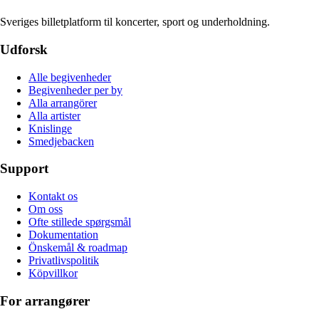
Sveriges billetplatform til koncerter, sport og underholdning.
Udforsk
Alle begivenheder
Begivenheder per by
Alla arrangörer
Alla artister
Knislinge
Smedjebacken
Support
Kontakt os
Om oss
Ofte stillede spørgsmål
Dokumentation
Önskemål & roadmap
Privatlivspolitik
Köpvillkor
For arrangører