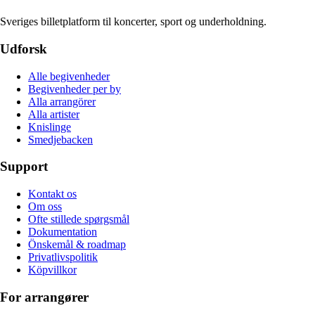
Sveriges billetplatform til koncerter, sport og underholdning.
Udforsk
Alle begivenheder
Begivenheder per by
Alla arrangörer
Alla artister
Knislinge
Smedjebacken
Support
Kontakt os
Om oss
Ofte stillede spørgsmål
Dokumentation
Önskemål & roadmap
Privatlivspolitik
Köpvillkor
For arrangører