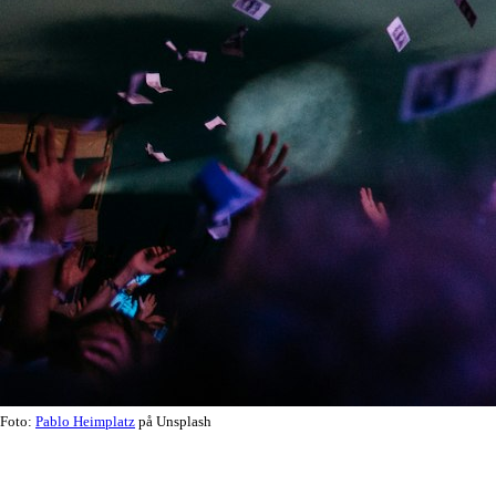
Foto:
Pablo Heimplatz
på Unsplash