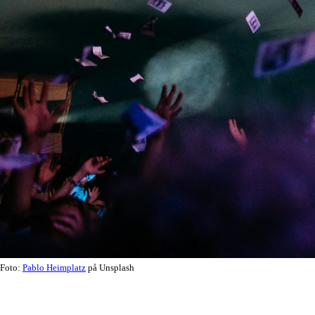
Foto:
Pablo Heimplatz
på Unsplash