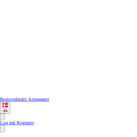
Begivenheder
Arrangører
da
Log ind
Registrer