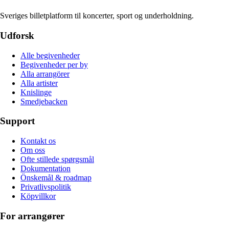
Sveriges billetplatform til koncerter, sport og underholdning.
Udforsk
Alle begivenheder
Begivenheder per by
Alla arrangörer
Alla artister
Knislinge
Smedjebacken
Support
Kontakt os
Om oss
Ofte stillede spørgsmål
Dokumentation
Önskemål & roadmap
Privatlivspolitik
Köpvillkor
For arrangører