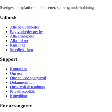
Sveriges billetplatform til koncerter, sport og underholdning.
Udforsk
Alle begivenheder
Begivenheder per by
Alla arrangörer
Alla artister
Knislinge
Smedjebacken
Support
Kontakt os
Om oss
Ofte stillede spørgsmål
Dokumentation
Önskemål & roadmap
Privatlivspolitik
Köpvillkor
For arrangører