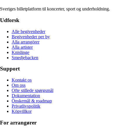
Sveriges billetplatform til koncerter, sport og underholdning.
Udforsk
Alle begivenheder
Begivenheder per by
Alla arrangörer
Alla artister
Knislinge
Smedjebacken
Support
Kontakt os
Om oss
Ofte stillede spørgsmål
Dokumentation
Önskemål & roadmap
Privatlivspolitik
Köpvillkor
For arrangører