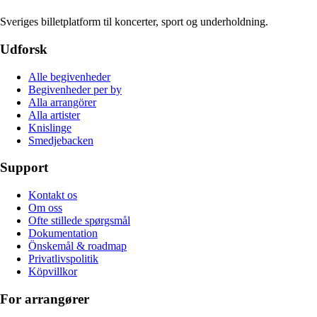
Sveriges billetplatform til koncerter, sport og underholdning.
Udforsk
Alle begivenheder
Begivenheder per by
Alla arrangörer
Alla artister
Knislinge
Smedjebacken
Support
Kontakt os
Om oss
Ofte stillede spørgsmål
Dokumentation
Önskemål & roadmap
Privatlivspolitik
Köpvillkor
For arrangører