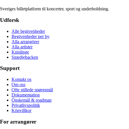
Sveriges billetplatform til koncerter, sport og underholdning.
Udforsk
Alle begivenheder
Begivenheder per by
Alla arrangörer
Alla artister
Knislinge
Smedjebacken
Support
Kontakt os
Om oss
Ofte stillede spørgsmål
Dokumentation
Önskemål & roadmap
Privatlivspolitik
Köpvillkor
For arrangører