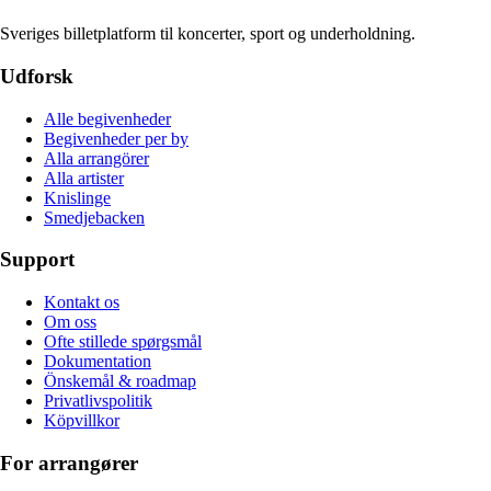
Sveriges billetplatform til koncerter, sport og underholdning.
Udforsk
Alle begivenheder
Begivenheder per by
Alla arrangörer
Alla artister
Knislinge
Smedjebacken
Support
Kontakt os
Om oss
Ofte stillede spørgsmål
Dokumentation
Önskemål & roadmap
Privatlivspolitik
Köpvillkor
For arrangører