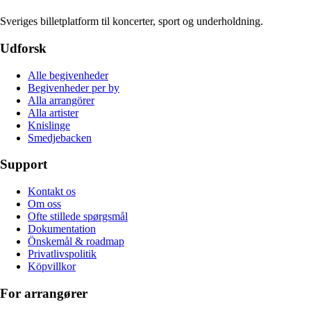
Sveriges billetplatform til koncerter, sport og underholdning.
Udforsk
Alle begivenheder
Begivenheder per by
Alla arrangörer
Alla artister
Knislinge
Smedjebacken
Support
Kontakt os
Om oss
Ofte stillede spørgsmål
Dokumentation
Önskemål & roadmap
Privatlivspolitik
Köpvillkor
For arrangører