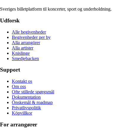
Sveriges billetplatform til koncerter, sport og underholdning.
Udforsk
Alle begivenheder
Begivenheder per by
Alla arrangörer
Alla artister
Knislinge
Smedjebacken
Support
Kontakt os
Om oss
Ofte stillede spørgsmål
Dokumentation
Önskemål & roadmap
Privatlivspolitik
Köpvillkor
For arrangører