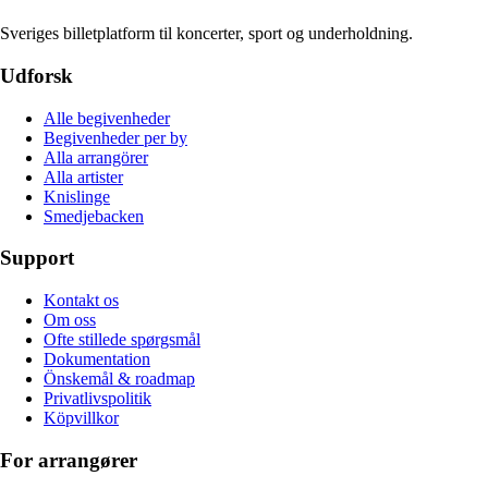
Sveriges billetplatform til koncerter, sport og underholdning.
Udforsk
Alle begivenheder
Begivenheder per by
Alla arrangörer
Alla artister
Knislinge
Smedjebacken
Support
Kontakt os
Om oss
Ofte stillede spørgsmål
Dokumentation
Önskemål & roadmap
Privatlivspolitik
Köpvillkor
For arrangører