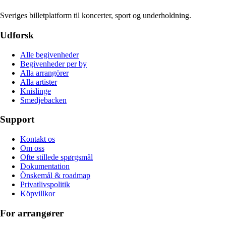
Sveriges billetplatform til koncerter, sport og underholdning.
Udforsk
Alle begivenheder
Begivenheder per by
Alla arrangörer
Alla artister
Knislinge
Smedjebacken
Support
Kontakt os
Om oss
Ofte stillede spørgsmål
Dokumentation
Önskemål & roadmap
Privatlivspolitik
Köpvillkor
For arrangører