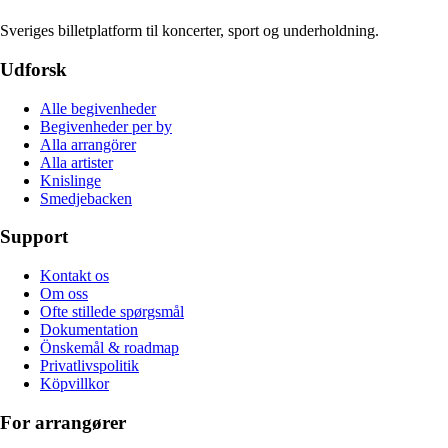
Sveriges billetplatform til koncerter, sport og underholdning.
Udforsk
Alle begivenheder
Begivenheder per by
Alla arrangörer
Alla artister
Knislinge
Smedjebacken
Support
Kontakt os
Om oss
Ofte stillede spørgsmål
Dokumentation
Önskemål & roadmap
Privatlivspolitik
Köpvillkor
For arrangører