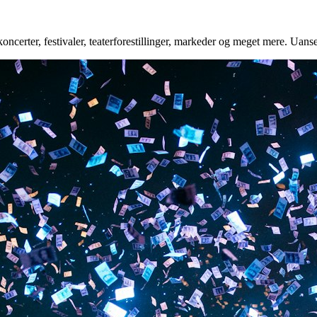
oncerter, festivaler, teaterforestillinger, markeder og meget mere. Uanse