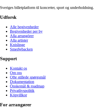
Sveriges billetplatform til koncerter, sport og underholdning.
Udforsk
Alle begivenheder
Begivenheder per by
Alla arrangörer
Alla artister
Knislinge
Smedjebacken
Support
Kontakt os
Om oss
Ofte stillede spørgsmål
Dokumentation
Önskemål & roadmap
Privatlivspolitik
Köpvillkor
For arrangører