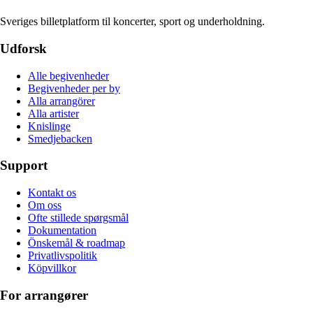
Sveriges billetplatform til koncerter, sport og underholdning.
Udforsk
Alle begivenheder
Begivenheder per by
Alla arrangörer
Alla artister
Knislinge
Smedjebacken
Support
Kontakt os
Om oss
Ofte stillede spørgsmål
Dokumentation
Önskemål & roadmap
Privatlivspolitik
Köpvillkor
For arrangører