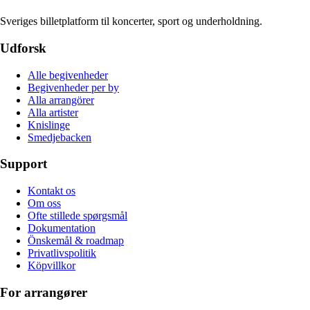
Sveriges billetplatform til koncerter, sport og underholdning.
Udforsk
Alle begivenheder
Begivenheder per by
Alla arrangörer
Alla artister
Knislinge
Smedjebacken
Support
Kontakt os
Om oss
Ofte stillede spørgsmål
Dokumentation
Önskemål & roadmap
Privatlivspolitik
Köpvillkor
For arrangører