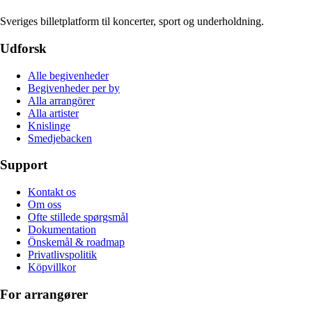
Sveriges billetplatform til koncerter, sport og underholdning.
Udforsk
Alle begivenheder
Begivenheder per by
Alla arrangörer
Alla artister
Knislinge
Smedjebacken
Support
Kontakt os
Om oss
Ofte stillede spørgsmål
Dokumentation
Önskemål & roadmap
Privatlivspolitik
Köpvillkor
For arrangører