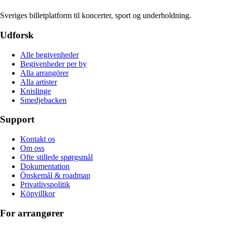
Sveriges billetplatform til koncerter, sport og underholdning.
Udforsk
Alle begivenheder
Begivenheder per by
Alla arrangörer
Alla artister
Knislinge
Smedjebacken
Support
Kontakt os
Om oss
Ofte stillede spørgsmål
Dokumentation
Önskemål & roadmap
Privatlivspolitik
Köpvillkor
For arrangører