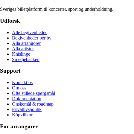
Sveriges billetplatform til koncerter, sport og underholdning.
Udforsk
Alle begivenheder
Begivenheder per by
Alla arrangörer
Alla artister
Knislinge
Smedjebacken
Support
Kontakt os
Om oss
Ofte stillede spørgsmål
Dokumentation
Önskemål & roadmap
Privatlivspolitik
Köpvillkor
For arrangører