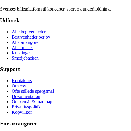
Sveriges billetplatform til koncerter, sport og underholdning.
Udforsk
Alle begivenheder
Begivenheder per by
Alla arrangörer
Alla artister
Knislinge
Smedjebacken
Support
Kontakt os
Om oss
Ofte stillede spørgsmål
Dokumentation
Önskemål & roadmap
Privatlivspolitik
Köpvillkor
For arrangører