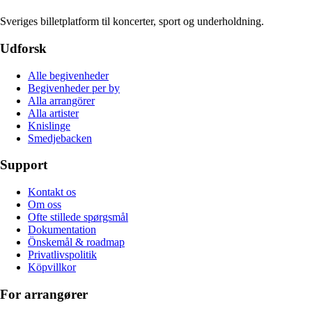
Sveriges billetplatform til koncerter, sport og underholdning.
Udforsk
Alle begivenheder
Begivenheder per by
Alla arrangörer
Alla artister
Knislinge
Smedjebacken
Support
Kontakt os
Om oss
Ofte stillede spørgsmål
Dokumentation
Önskemål & roadmap
Privatlivspolitik
Köpvillkor
For arrangører