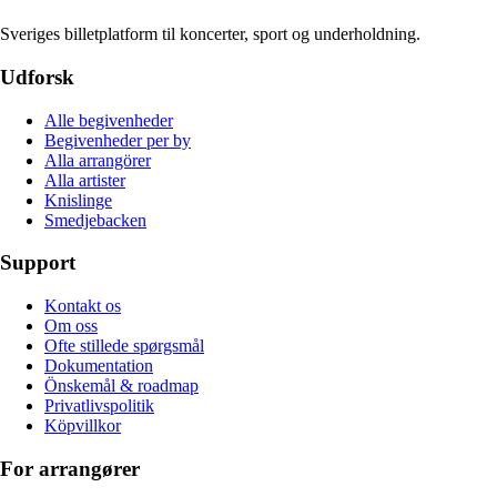
Sveriges billetplatform til koncerter, sport og underholdning.
Udforsk
Alle begivenheder
Begivenheder per by
Alla arrangörer
Alla artister
Knislinge
Smedjebacken
Support
Kontakt os
Om oss
Ofte stillede spørgsmål
Dokumentation
Önskemål & roadmap
Privatlivspolitik
Köpvillkor
For arrangører