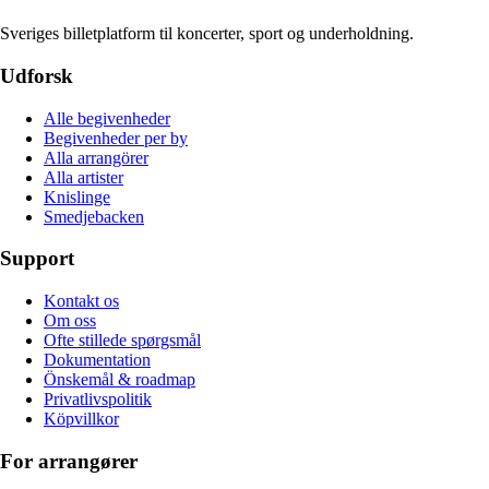
Sveriges billetplatform til koncerter, sport og underholdning.
Udforsk
Alle begivenheder
Begivenheder per by
Alla arrangörer
Alla artister
Knislinge
Smedjebacken
Support
Kontakt os
Om oss
Ofte stillede spørgsmål
Dokumentation
Önskemål & roadmap
Privatlivspolitik
Köpvillkor
For arrangører