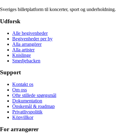
Sveriges billetplatform til koncerter, sport og underholdning.
Udforsk
Alle begivenheder
Begivenheder per by
Alla arrangörer
Alla artister
Knislinge
Smedjebacken
Support
Kontakt os
Om oss
Ofte stillede spørgsmål
Dokumentation
Önskemål & roadmap
Privatlivspolitik
Köpvillkor
For arrangører