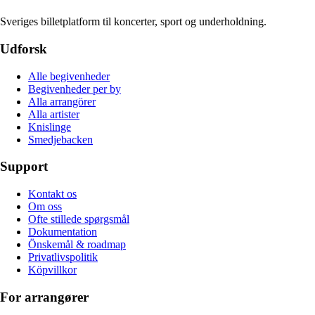
Sveriges billetplatform til koncerter, sport og underholdning.
Udforsk
Alle begivenheder
Begivenheder per by
Alla arrangörer
Alla artister
Knislinge
Smedjebacken
Support
Kontakt os
Om oss
Ofte stillede spørgsmål
Dokumentation
Önskemål & roadmap
Privatlivspolitik
Köpvillkor
For arrangører