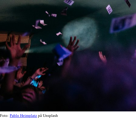
Foto:
Pablo Heimplatz
på Unsplash